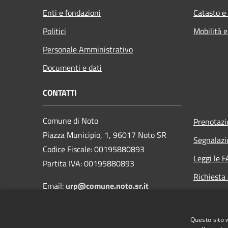
Enti e fondazioni
Catasto e
Politici
Mobilità e
Personale Amministrativo
Documenti e dati
CONTATTI
Comune di Noto
Prenotaz
Piazza Municipio, 1, 96017 Noto SR
Segnalazi
Codice Fiscale: 00195880893
Leggi le 
Partita IVA: 00195880893
Richiesta
Email:
urp@comune.noto.sr.it
PEC:
protocollo@comunenoto.legalmail.it
Questo sito 