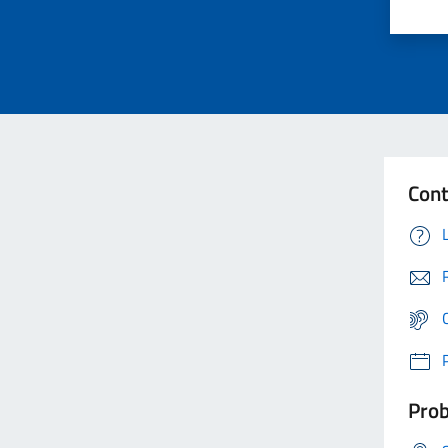
Cont
Prob