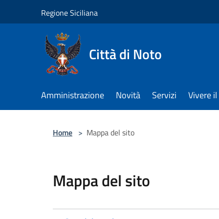
Salta al contenuto principale
Regione Siciliana
Città di Noto
Amministrazione
Novità
Servizi
Vivere 
Home
>
Mappa del sito
Mappa del sito