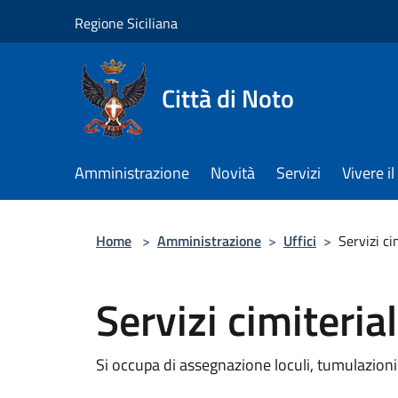
Salta al contenuto principale
Regione Siciliana
Città di Noto
Amministrazione
Novità
Servizi
Vivere 
Home
>
Amministrazione
>
Uffici
>
Servizi ci
Servizi cimiterial
Si occupa di assegnazione loculi, tumulazion