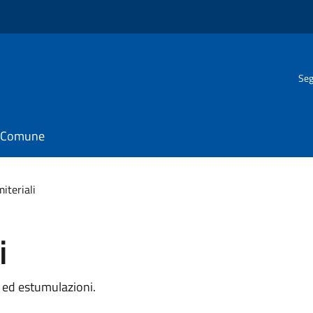
Seg
il Comune
miteriali
i
i ed estumulazioni.