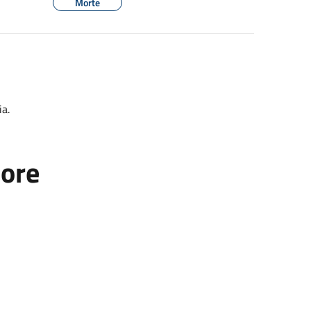
Morte
ia.
tore