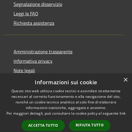
Segnalazione disservizio
Leggi le FAQ
Richiesta assistenza
Amministrazione trasparente
Informativa privacy
Note legali
×
Dichiarazione di accessibilità
Informazioni sui cookie
Questo sito web utilizza cookie tecnici e assimilati strettamente
necessari al corretto funzionamento e alla navigazione del sito,
nonché un cookie tecnico analitico al solo fine di elaborare
informazioni statistiche, aggregate e anonime.
RSS
Copyright © 2026 • Città di
Per maggiori dettagli, può consultare la cookie policy al seguente
link
Accessibilità
Noto • Powered by
Privacy
Municipium
Accesso
•
RIFIUTA TUTTO
ACCETTA TUTTO
Cookie
redazione