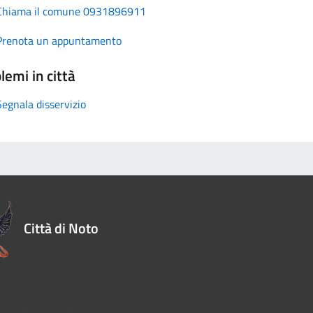
Chiama il comune 0931896911
Prenota un appuntamento
lemi in città
Segnala disservizio
Città di Noto