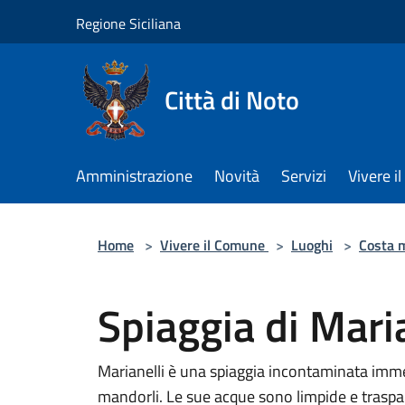
Salta al contenuto principale
Regione Siciliana
Città di Noto
Amministrazione
Novità
Servizi
Vivere 
Home
>
Vivere il Comune
>
Luoghi
>
Costa 
Spiaggia di Maria
Marianelli è una spiaggia incontaminata immers
mandorli. Le sue acque sono limpide e traspar