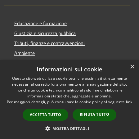
Educazione e formazione
Giustizia e sicurezza pubblica
Tributi, finanze e contravvenzioni
Ambiente
Salute, benessere e assistenza
×
Informazioni sui cookie
Autorizzazioni
Questo sito web utilizza cookie tecnici e assimilati strettamente
necessari al corretto funzionamento e alla navigazione del sito,
NOVITÀ
nonché un cookie tecnico analitico al solo fine di elaborare
informazioni statistiche, aggregate e anonime.
Per maggiori dettagli, può consultare la cookie policy al seguente
link
Notizie
Comunicati
RIFIUTA TUTTO
ACCETTA TUTTO
Avvisi
MOSTRA DETTAGLI
VIVERE IL COMUNE