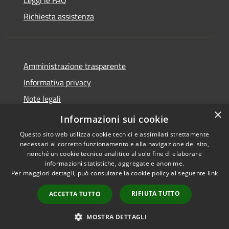
Leggi le FAQ
Richiesta assistenza
Amministrazione trasparente
Informativa privacy
Note legali
×
Dichiarazione di accessibilità
Informazioni sui cookie
Questo sito web utilizza cookie tecnici e assimilati strettamente
necessari al corretto funzionamento e alla navigazione del sito,
nonché un cookie tecnico analitico al solo fine di elaborare
informazioni statistiche, aggregate e anonime.
RSS
Copyright © 2026 • Città di
Per maggiori dettagli, può consultare la cookie policy al seguente
link
Accessibilità
Noto • Powered by
Privacy
Municipium
Accesso
•
RIFIUTA TUTTO
ACCETTA TUTTO
Cookie
redazione
Mappa del sito
MOSTRA DETTAGLI