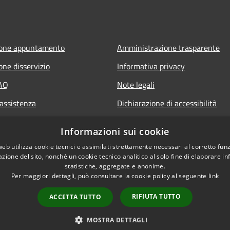
ione appuntamento
Amministrazione trasparente
one disservizio
Informativa privacy
FAQ
Note legali
 assistenza
Dichiarazione di accessibilità
Informazioni sui cookie
web utilizza cookie tecnici e assimilati strettamente necessari al corretto fu
azione del sito, nonché un cookie tecnico analitico al solo fine di elaborare i
statistiche, aggregate e anonime.
Per maggiori dettagli, può consultare la cookie policy al seguente
link
RIFIUTA TUTTO
ACCETTA TUTTO
l sito
Copyright © 2026 • Cit
MOSTRA DETTAGLI