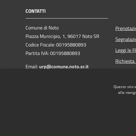
CONTATTI
Comune di Noto
Prenotaz
Piazza Municipio, 1, 96017 Noto SR
Segnalazi
Codice Fiscale: 00195880893
Leggi le 
Partita IVA: 00195880893
Richiesta
Email:
urp@comune.noto.sr.it
PEC:
protocollo@comunenoto.legalmail.it
Questo sito 
Centralino Unico:
0931896911
alla navig
RSS
Accessibilità
Privacy
Cookie
Mappa de