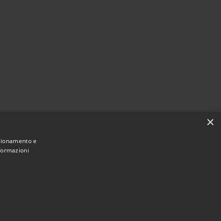
×
nzionamento e
nformazioni
Municipium
Accesso redazione
tà di Noto • Powered by
•