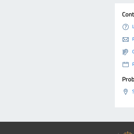
Cont
Prob