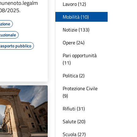
munenoto.legalm
Lavoro (12)
2/08/2025.
Mobilità (10)
azione
Notizie (133)
tuzionale
Opere (24)
rasporto pubblico
Pari opportunità
(11)
Politica (2)
Protezione Civile
(9)
Rifiuti (31)
Salute (20)
Scuola (27)