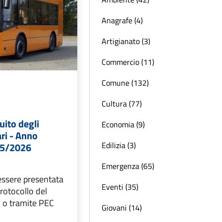
Anagrafe (4)
Artigianato (3)
Commercio (11)
Comune (132)
Cultura (77)
uito degli
Economia (9)
ri - Anno
Edilizia (3)
25/2026
Emergenza (65)
essere presentata
Eventi (35)
protocollo del
 o tramite PEC
Giovani (14)