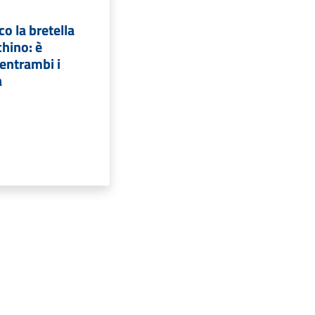
co la bretella
hino: è
 entrambi i
a