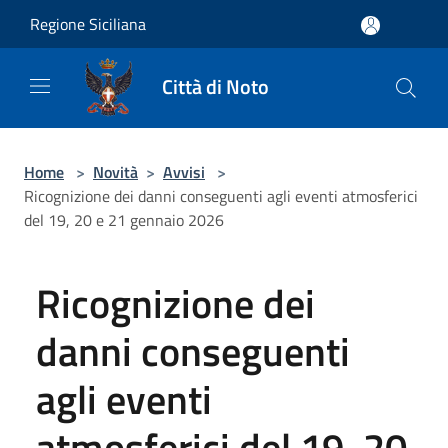
Salta al contenuto principale
Regione Siciliana
Città di Noto
Home
>
Novità
>
Avvisi
>
Ricognizione dei danni conseguenti agli eventi atmosferici
del 19, 20 e 21 gennaio 2026
Ricognizione dei
danni conseguenti
agli eventi
atmosferici del 19, 20