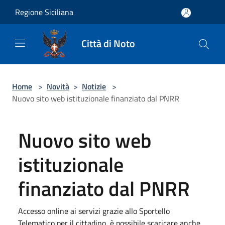
Salta al contenuto principale
Regione Siciliana
Città di Noto
Home
>
Novità
>
Notizie
>
Nuovo sito web istituzionale finanziato dal PNRR
Nuovo sito web
istituzionale
finanziato dal PNRR
Accesso online ai servizi grazie allo Sportello
Telematico per il cittadino, è possibile scaricare anche