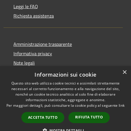
Leggi le FAQ
Richiesta assistenza
Amministrazione trasparente
Informativa privacy
Note legali
×
Dichiarazione di accessibilità
Informazioni sui cookie
Questo sito web utilizza cookie tecnici e assimilati strettamente
necessari al corretto funzionamento e alla navigazione del sito,
nonché un cookie tecnico analitico al solo fine di elaborare
informazioni statistiche, aggregate e anonime.
RSS
Copyright © 2026 • Città di
Per maggiori dettagli, può consultare la cookie policy al seguente
link
Accessibilità
Noto • Powered by
Privacy
Municipium
Accesso
•
RIFIUTA TUTTO
ACCETTA TUTTO
Cookie
redazione
Mappa del sito
MOSTRA DETTAGLI