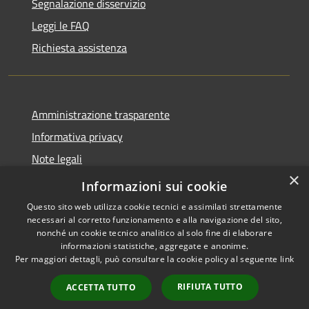
Segnalazione disservizio
Leggi le FAQ
Richiesta assistenza
Amministrazione trasparente
Informativa privacy
Note legali
×
Dichiarazione di accessibilità
Informazioni sui cookie
Questo sito web utilizza cookie tecnici e assimilati strettamente
necessari al corretto funzionamento e alla navigazione del sito,
nonché un cookie tecnico analitico al solo fine di elaborare
informazioni statistiche, aggregate e anonime.
RSS
Copyright © 2026 • Città di
Per maggiori dettagli, può consultare la cookie policy al seguente
link
Accessibilità
Noto • Powered by
Privacy
Municipium
Accesso
•
RIFIUTA TUTTO
ACCETTA TUTTO
Cookie
redazione