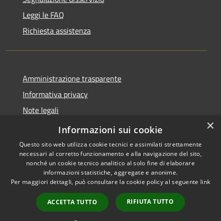
Leggi le FAQ
Richiesta assistenza
Amministrazione trasparente
Informativa privacy
Note legali
×
Dichiarazione di accessibilità
Informazioni sui cookie
Questo sito web utilizza cookie tecnici e assimilati strettamente
necessari al corretto funzionamento e alla navigazione del sito,
nonché un cookie tecnico analitico al solo fine di elaborare
informazioni statistiche, aggregate e anonime.
RSS
Copyright © 2026 • Città di
Per maggiori dettagli, può consultare la cookie policy al seguente
link
Accessibilità
Noto • Powered by
Privacy
Municipium
Accesso
•
RIFIUTA TUTTO
ACCETTA TUTTO
Cookie
redazione