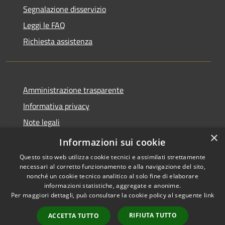
Segnalazione disservizio
Leggi le FAQ
Richiesta assistenza
Amministrazione trasparente
Informativa privacy
Note legali
×
Dichiarazione di accessibilità
Informazioni sui cookie
Questo sito web utilizza cookie tecnici e assimilati strettamente
necessari al corretto funzionamento e alla navigazione del sito,
nonché un cookie tecnico analitico al solo fine di elaborare
informazioni statistiche, aggregate e anonime.
RSS
Copyright © 2026 • Città di
Per maggiori dettagli, può consultare la cookie policy al seguente
link
Accessibilità
Noto • Powered by
Privacy
Municipium
Accesso
•
RIFIUTA TUTTO
ACCETTA TUTTO