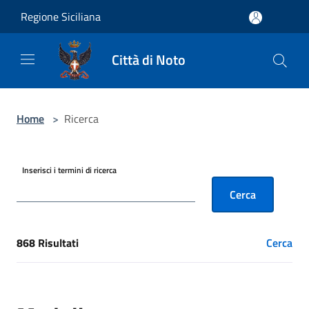
Salta al contenuto principale
Regione Siciliana
Città di Noto
Home
>
Ricerca
Inserisci i termini di ricerca
Cerca
868 Risultati
Cerca
[results] Risultati