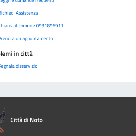
Richiedi Assistenza
Chiama il comune 0931896911
Prenota un appuntamento
lemi in città
Segnala disservizio
Città di Noto