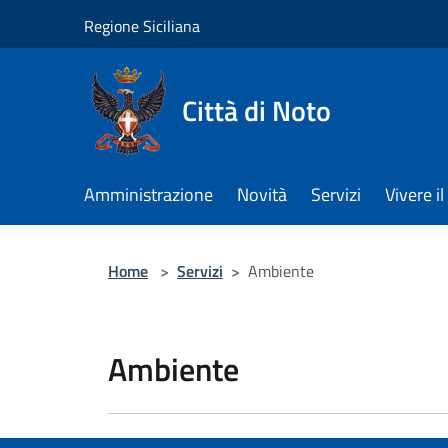
Salta al contenuto principale
Regione Siciliana
Città di Noto
Amministrazione
Novità
Servizi
Vivere 
Home
>
Servizi
>
Ambiente
Ambiente