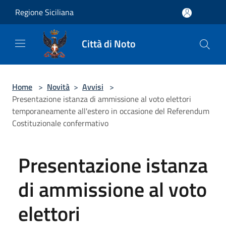
Salta al contenuto principale
Regione Siciliana
Città di Noto
Home
>
Novità
>
Avvisi
>
Presentazione istanza di ammissione al voto elettori
temporaneamente all'estero in occasione del Referendum
Costituzionale confermativo
Presentazione istanza
di ammissione al voto
elettori